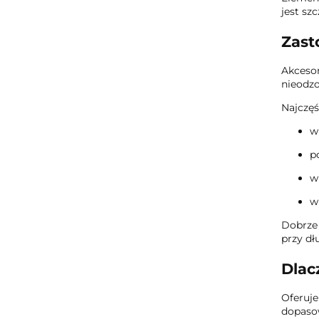
jest sz
Zast
Akcesor
nieodz
Najczęś
w
p
w
w
Dobrze 
przy dł
Dlac
Oferuje
dopasow