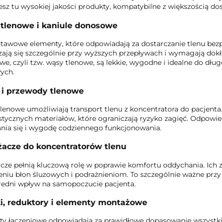
esz tu wysokiej jakości produkty, kompatybilne z większością d
 tlenowe i kaniule donosowe
tawowe elementy, które odpowiadają za dostarczanie tlenu be
ają się szczególnie przy wyższych przepływach i wymagają dokł
e, czyli tzw. wąsy tlenowe, są lekkie, wygodne i idealne do dł
ych.
 i przewody tlenowe
lenowe umożliwiają transport tlenu z koncentratora do pacjent
astycznych materiałów, które ograniczają ryzyko zagięć. Odpo
nia się i wygodę codziennego funkcjonowania.
żacze do koncentratorów tlenu
cze pełnią kluczową rolę w poprawie komfortu oddychania. Ich z
niu błon śluzowych i podrażnieniom. To szczególnie ważne przy 
edni wpływ na samopoczucie pacjenta.
ki, reduktory i elementy montażowe
ty łączeniowe odpowiadają za prawidłowe dopasowanie wszyst