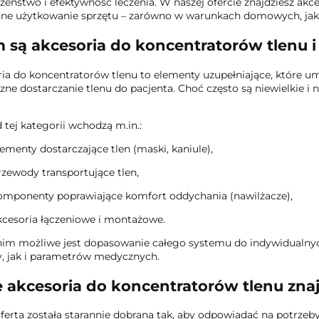
zeństwo i efektywność leczenia. W naszej ofercie znajdziesz akc
nne użytkowanie sprzętu – zarówno w warunkach domowych, jak
 są akcesoria do koncentratorów tlenu i
ia do koncentratorów tlenu to elementy uzupełniające, które um
zne dostarczanie tlenu do pacjenta. Choć często są niewielkie i
 tej kategorii wchodzą m.in.:
lementy dostarczające tlen (maski, kaniule),
rzewody transportujące tlen,
omponenty poprawiające komfort oddychania (nawilżacze),
kcesoria łączeniowe i montażowe.
nim możliwe jest dopasowanie całego systemu do indywidualn
, jak i parametrów medycznych.
e akcesoria do koncentratorów tlenu znaj
ferta została starannie dobrana tak, aby odpowiadać na potrze