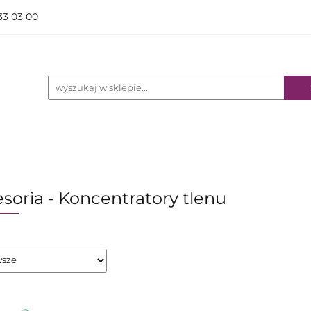
833 03 00
ODUKTY
PRODUKTY REFUNDACJA NFZ
WYPO
 STACJONARNY
 REFUNDACJA NFZ
WYPOŻYCZALNIA
BLOG
soria - Koncentratory tlenu