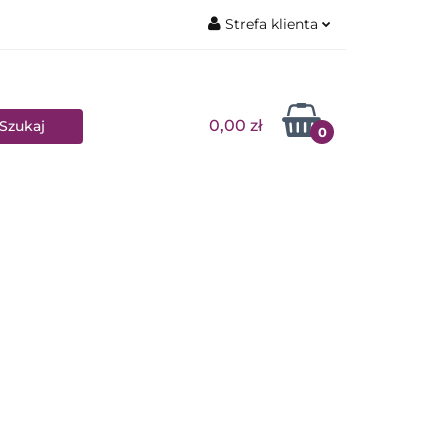
Strefa klienta
ŻYCZALNIA
Zaloguj się
Zarejestruj się
0,00 zł
0
Dodaj zgłoszenie
Zgody cookies
SKLEP STACJONARNY