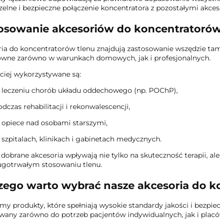
czelne i bezpieczne połączenie koncentratora z pozostałymi akce
osowanie akcesoriów do koncentratorów
ia do koncentratorów tlenu znajdują zastosowanie wszędzie tam,
owne zarówno w warunkach domowych, jak i profesjonalnych.
ciej wykorzystywane są:
 leczeniu chorób układu oddechowego (np. POChP),
odczas rehabilitacji i rekonwalescencji,
 opiece nad osobami starszymi,
 szpitalach, klinikach i gabinetach medycznych.
dobrane akcesoria wpływają nie tylko na skuteczność terapii, al
ugotrwałym stosowaniu tlenu.
zego warto wybrać nasze akcesoria do k
my produkty, które spełniają wysokie standardy jakości i bezpi
any zarówno do potrzeb pacjentów indywidualnych, jak i pla