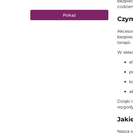
bezpiec
codzie
Pokaż
Czym
Akcesor
bezpiec
terapii.
W skład
e
p
k
a
Dzięki 
wygody
Jaki
Nasza o