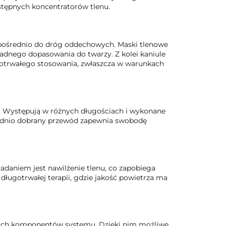
ostępnych koncentratorów tlenu.
zpośrednio do dróg oddechowych. Maski tlenowe
adnego dopasowania do twarzy. Z kolei kaniule
ugotrwałego stosowania, zwłaszcza w warunkach
a. Występują w różnych długościach i wykonane
wiednio dobrany przewód zapewnia swobodę
adaniem jest nawilżenie tlenu, co zapobiega
długotrwałej terapii, gdzie jakość powietrza ma
kich komponentów systemu. Dzięki nim możliwe