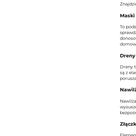
Znajdzi
Maski
To pods
sprawdz
donosow
domow
Dreny
Dreny t
są z el
porusza
Nawil
Nawilża
wysusze
bezpośr
Złącz
Elemen