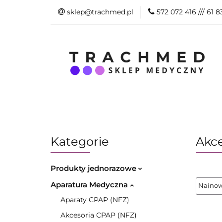
sklep@trachmed.pl
572 072 416 /// 61 
WSZYSTKIE PR
BLOG
SKLEP
WSZYSTKIE PRODUKTY
PRODUKTY
Kategorie
Akce
Produkty jednorazowe
Aparatura Medyczna
Aparaty CPAP (NFZ)
Akcesoria CPAP (NFZ)