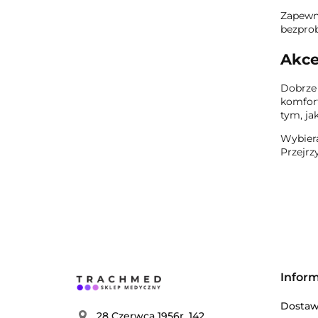
Zapewni
bezprob
Akce
Dobrze 
komfort
tym, ja
Wybiera
Przejrz
Infor
Dosta
28 Czerwca 1956r. 142