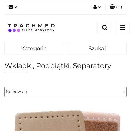
(
0
)
Zaloguj się
Zarejestruj się
Dodaj zgłoszenie
Kategorie
Szukaj
Zgody cookies
Wkładki, Podpiętki, Separatory