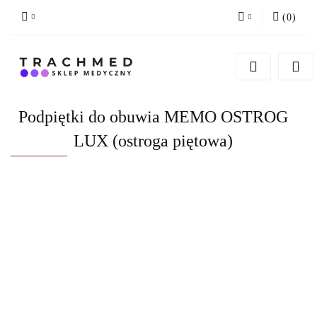
(
0
)
Zaloguj się
Zarejestruj się
Dodaj zgłoszenie
Podpiętki do obuwia MEMO OSTROG
Zgody cookies
LUX (ostroga piętowa)