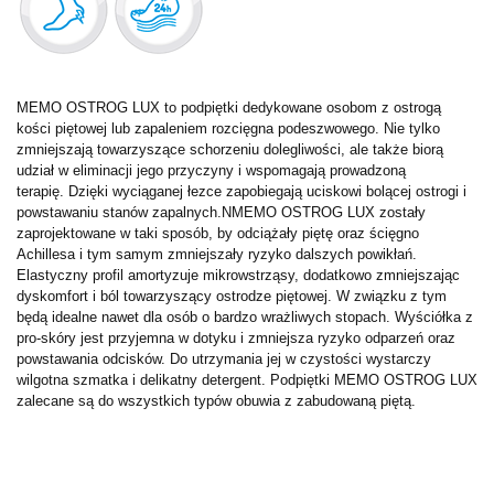
MEMO OSTROG LUX to podpiętki dedykowane osobom z ostrogą
kości piętowej lub zapaleniem rozcięgna podeszwowego. Nie tylko
zmniejszają towarzyszące schorzeniu dolegliwości, ale także biorą
udział w eliminacji jego przyczyny i wspomagają prowadzoną
terapię.
Dzięki wyciąganej łezce zapobiegają uciskowi bolącej ostrogi i
powstawaniu stanów zapalnych.N
MEMO OSTROG LUX zostały
zaprojektowane w taki sposób, by odciążały piętę oraz ścięgno
Achillesa i tym samym zmniejszały ryzyko dalszych powikłań.
Elastyczny profil amortyzuje mikrowstrząsy, dodatkowo zmniejszając
dyskomfort i ból towarzyszący ostrodze piętowej. W związku z tym
będą idealne nawet dla osób o bardzo wrażliwych stopach. Wyściółka z
pro-skóry jest przyjemna w dotyku i zmniejsza ryzyko odparzeń oraz
powstawania odcisków. Do utrzymania jej w czystości wystarczy
wilgotna szmatka i delikatny detergent.
Podpiętki MEMO OSTROG LUX
zalecane są do wszystkich typów obuwia z zabudowaną piętą.