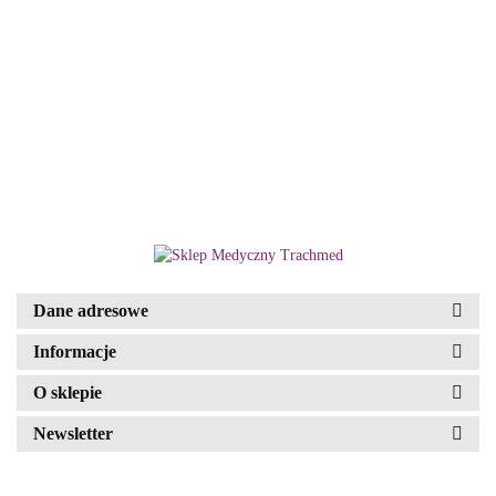
Aparat CPAP Resmed AirSense10
Elite - zestaw (nawilżacz i
podgrzewana rura)
2850.00
DEMED
Dane adresowe
Informacje
O sklepie
Newsletter