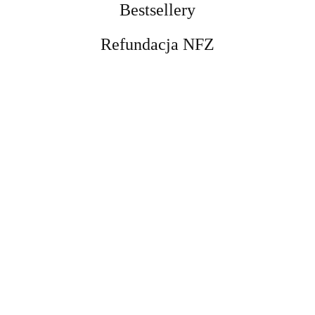
Bestsellery
Refundacja NFZ
Opaska do rurek
tracheostomijnych dla
dzieci, biała Sumi
29.00