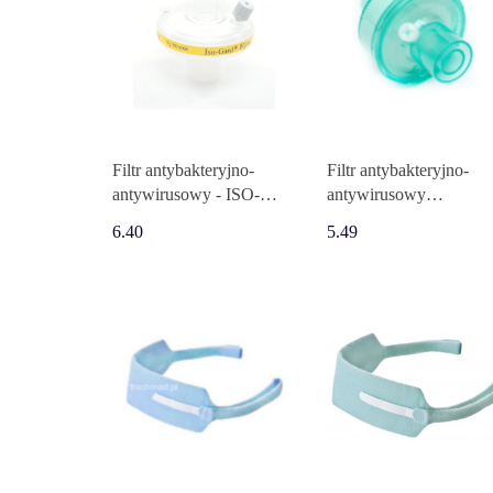
Filtr antybakteryjno-
Filtr antybakteryjno-
antywirusowy - ISO-
antywirusowy
GARD
nawilżający - Hygrobac
6.40
5.49