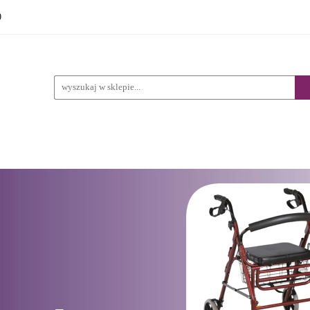
0
DUKTY
PRODUKTY REFUNDACJA NFZ
WYPOŻYC
STACJONARNY
EFUNDACJA NFZ
WYPOŻYCZALNIA
BLOG
SK