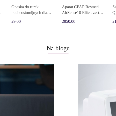
Opaska do rurek
Aparat CPAP Resmed
S
tracheostomijnych dla
AirSense10 Elite - zestaw
QS
dzieci, biała Sumi
(nawilżacz i podgrzewana
29.00
2850.00
2
rura)
Na blogu