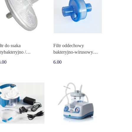
ltr do ssaka
Filtr oddechowy
tybakteryjno /
bakteryjno-wirusowy
ntywirusowy ZF-181
Rvent 40820S
8.00
6.00