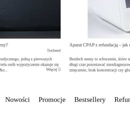
zny?
Aparat CPAP z refundacją – jak
Trachmed
 medycznego, jedną z pierwszych
Bezdech senny to schorzenie, które 
ielu osób wypożyczenie okazuje się
długi czas pozostawać niezdiagnozow
Więcej
&o...
zmęczenie, brak koncentracji czy gł
Nowości
Promocje
Bestsellery
Refu