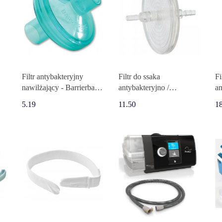
Filtr antybakteryjny
Filtr do ssaka
Fi
nawilżający - Barrierbac
antybakteryjno /
an
 S
S
antywirusowy 111-
a
5.19
11.50
1
RMDR-035