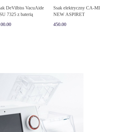
sak DeVilbiss VacuAide
Ssak elektryczny CA-MI
U 7325 z baterią
NEW ASPIRET
100.00
450.00