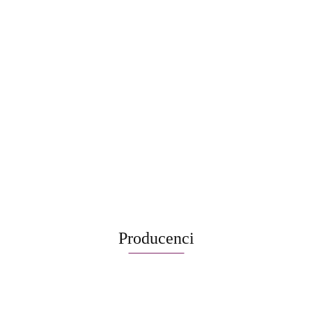
Aparat CPAP Resmed AirSense10 Elite - zestaw (nawilżacz i podgr
2850.00
Producenci