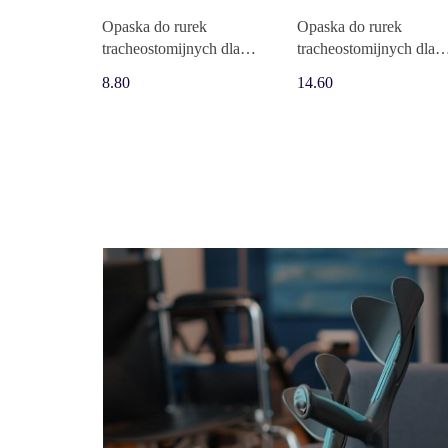
Opaska do rurek
Opaska do rurek
tracheostomijnych dla
tracheostomijnych dla
dzieci, niebieska
dzieci, niebieska Sumi
8.80
14.60
Covidien