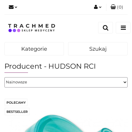
(
0
)
Zaloguj się
Zarejestruj się
Dodaj zgłoszenie
Kategorie
Szukaj
Zgody cookies
Producent - HUDSON RCI
POLECAMY
BESTSELLER