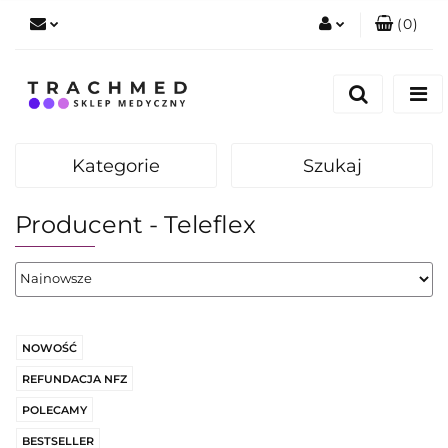
(
0
)
Zaloguj się
Zarejestruj się
Dodaj zgłoszenie
Kategorie
Szukaj
Zgody cookies
Producent - Teleflex
NOWOŚĆ
REFUNDACJA NFZ
POLECAMY
BESTSELLER