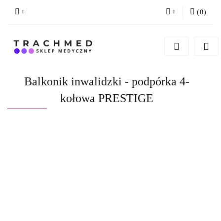
(
0
)
Zaloguj się
Zarejestruj się
Dodaj zgłoszenie
Balkonik inwalidzki - podpórka 4-
Zgody cookies
kołowa PRESTIGE