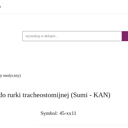
0
DUKTY
PRODUKTY REFUNDACJA NFZ
WYPOŻYC
STACJONARNY
EFUNDACJA NFZ
WYPOŻYCZALNIA
BLOG
SK
ęt medyczny)
do rurki tracheostomijnej (Sumi - KAN)
Symbol:
45-xx11