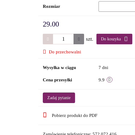
Rozmiar
29.00
szt.
Do koszyka
Do przechowalni
Wysyłka w ciągu
7 dni
Cena przesyłki
9.9
Zadaj pytanie
Pobierz produkt do PDF
Zamówienie telefoniczne: 572 072 416