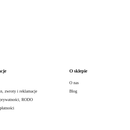
Aparat CPAP Resmed AirSense10 Elite - zestaw (nawilżacz i podgr
DEMED
2850.00
cje
O sklepie
O nas
n, zwroty i reklamacje
Blog
 prywatności, RODO
płatności