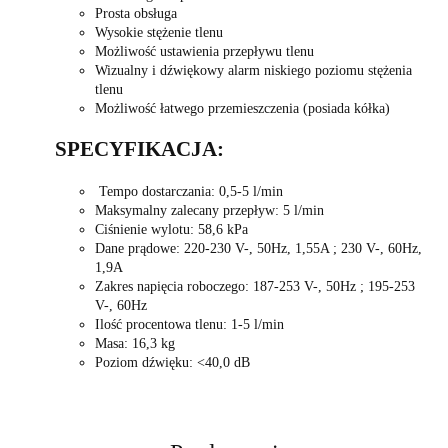
Prosta obsługa
Wysokie stężenie tlenu
Możliwość ustawienia przepływu tlenu
Wizualny i dźwiękowy alarm niskiego poziomu stężenia
tlenu
Możliwość łatwego przemieszczenia (posiada kółka)
SPECYFIKACJA:
Tempo dostarczania: 0,5-5 l/min
Maksymalny zalecany przepływ: 5 l/min
Ciśnienie wylotu: 58,6 kPa
Dane prądowe: 220-230 V-, 50Hz, 1,55A ; 230 V-, 60Hz,
1,9A
Zakres napięcia roboczego: 187-253 V-, 50Hz ; 195-253
V-, 60Hz
Ilość procentowa tlenu: 1-5 l/min
Masa: 16,3 kg
Poziom dźwięku: <40,0 dB