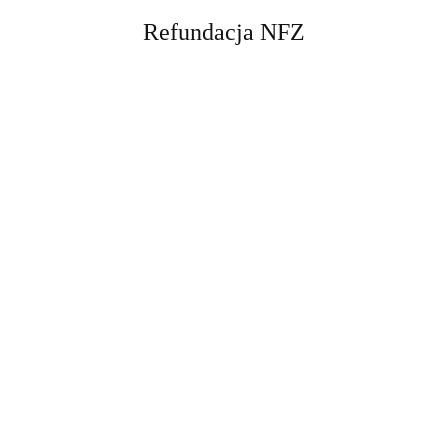
Refundacja NFZ
Opaska do rurek
tracheostomijnych dla
dzieci, biała Sumi
29.00
Aparat CPAP Resmed AirSense10
Elite - zestaw (nawilżacz i