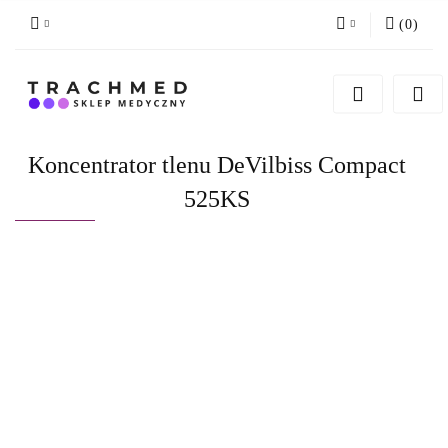
(
0
)
Zaloguj się
Zarejestruj się
Dodaj zgłoszenie
Koncentrator tlenu DeVilbiss Compact
Zgody cookies
525KS