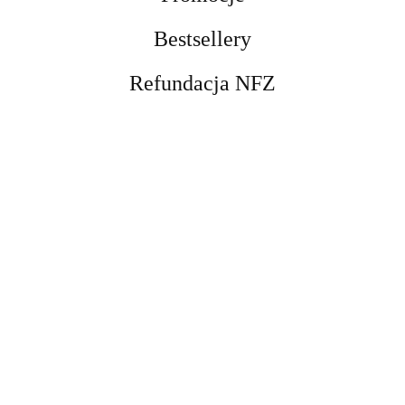
Bestsellery
Refundacja NFZ
Opaska do rurek
tracheostomijnych dla
dzieci, biała Sumi
29.00