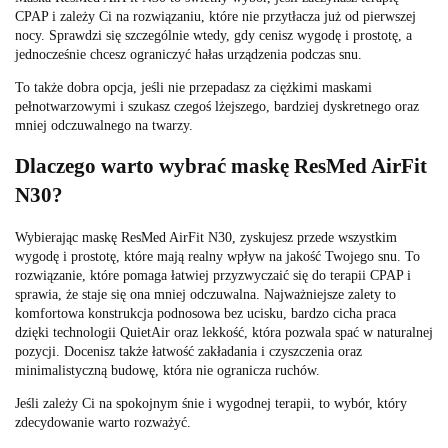
CPAP i zależy Ci na rozwiązaniu, które nie przytłacza już od pierwszej
nocy. Sprawdzi się szczególnie wtedy, gdy cenisz wygodę i prostotę, a
jednocześnie chcesz ograniczyć hałas urządzenia podczas snu.
To także dobra opcja, jeśli nie przepadasz za ciężkimi maskami
pełnotwarzowymi i szukasz czegoś lżejszego, bardziej dyskretnego oraz
mniej odczuwalnego na twarzy.
Dlaczego warto wybrać maskę ResMed AirFit
N30?
Wybierając maskę ResMed AirFit N30, zyskujesz przede wszystkim
wygodę i prostotę, które mają realny wpływ na jakość Twojego snu. To
rozwiązanie, które pomaga łatwiej przyzwyczaić się do terapii CPAP i
sprawia, że staje się ona mniej odczuwalna. Najważniejsze zalety to
komfortowa konstrukcja podnosowa bez ucisku, bardzo cicha praca
dzięki technologii QuietAir oraz lekkość, która pozwala spać w naturalnej
pozycji. Docenisz także łatwość zakładania i czyszczenia oraz
minimalistyczną budowę, która nie ogranicza ruchów.
Jeśli zależy Ci na spokojnym śnie i wygodnej terapii, to wybór, który
zdecydowanie warto rozważyć.