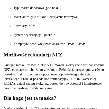
Typ: maska donosowa (pod nos)
Materiał: miękki silikon i elastyczne tworzywa
Rozmiary: S, M
System wyciszający: QuietAir
Kompatybilność: większość aparatów CPAP i APAP
Możliwość refundacji NFZ
Kupując maskę ResMed AirFit N30, możesz skorzystać z dofinansowania
NFZ, co znacząco obniża koszt zakupu. Refundacja przysługuje zarówno
dorosłym, jak i dzieciom na podstawie odpowiedniego zlecenia
lekarskiego. Produkt posiada kod refundacyjny U.02.02 (wcześniej
P.102A), dzięki czemu zyskujesz dostęp do nowoczesnej i komfortowej
terapii w bardziej przystępnej cenie.
Dla kogo jest ta maska?
Maska ResMed AirFit N30 to świetny wybór, jeśli zaczynasz terapię