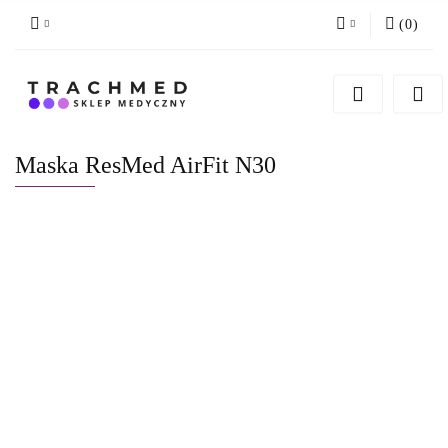
(
0
)
Zaloguj się
Zarejestruj się
Dodaj zgłoszenie
Maska ResMed AirFit N30
Zgody cookies