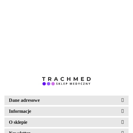
Aparat CPAP Resmed AirSense10
Elite - zestaw (nawilżacz i
podgrzewana rura)
2850.00
DEMED
Dane adresowe
Informacje
O sklepie