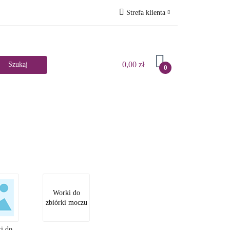
Strefa klienta
ZALNIA
Zaloguj się
Zarejestruj się
0,00 zł
0
Dodaj zgłoszenie
Zgody cookies
LEP STACJONARNY
Worki do
zbiórki moczu
i do