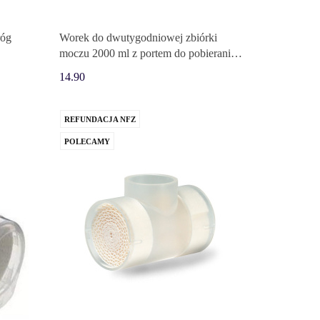
róg
Worek do dwutygodniowej zbiórki
moczu 2000 ml z portem do pobierania
próbek i drenem
14.90
REFUNDACJA NFZ
POLECAMY