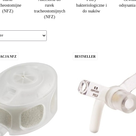
cheostomijne
rurek
bakteriologiczne i
odsysani
(NFZ)
tracheostomijnych
do ssaków
(NFZ)
ACJA NFZ
BESTSELLER