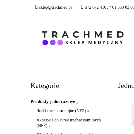
sklep@trachmed.pl
572 072 416 /// 61 833 03 0
WSZYSTKIE PRO
BLOG
SKLEP 
WSZYSTKIE PRODUKTY
PRODUKTY R
Kategorie
Jedn
Produkty jednorazowe
Rurki tracheostomijne (NFZ)
Akcesoria do rurek tracheostomijnych
(NFZ)