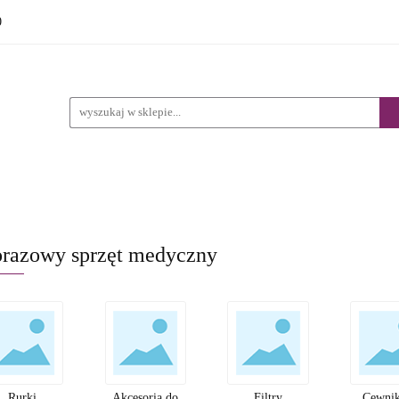
0
DUKTY
PRODUKTY REFUNDACJA NFZ
WYPOŻYC
STACJONARNY
EFUNDACJA NFZ
WYPOŻYCZALNIA
BLOG
SK
orazowy sprzęt medyczny
Rurki
Akcesoria do
Filtry
Cewnik