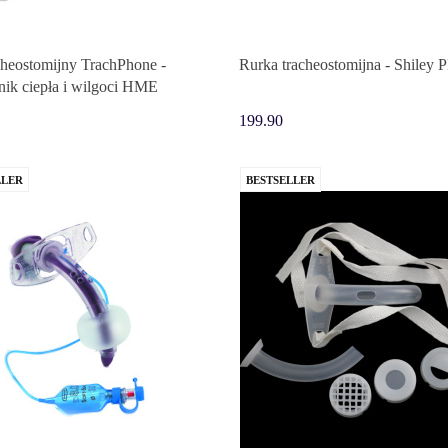
acheostomijny TrachPhone -
Rurka tracheostomijna - Shiley
ik ciepła i wilgoci HME
199.90
LLER
BESTSELLER