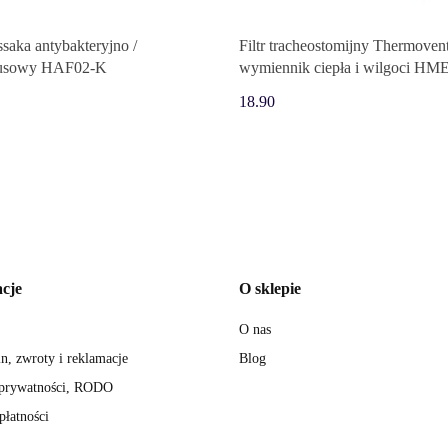
 ssaka antybakteryjno /
Filtr tracheostomijny Thermoven
rusowy HAF02-K
wymiennik ciepła i wilgoci HM
18.90
cje
O sklepie
O nas
n, zwroty i reklamacje
Blog
 prywatności, RODO
płatności