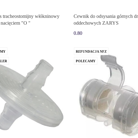
 tracheostomijny włókninowy
Cewnik do odsysania górnych d
 nacięciem "O "
oddechowych ZARYS
0.80
AMY
REFUNDACJA NFZ
LLER
POLECAMY