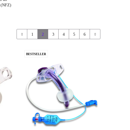
a (NFZ)
1
2
3
4
5
6
BESTSELLER