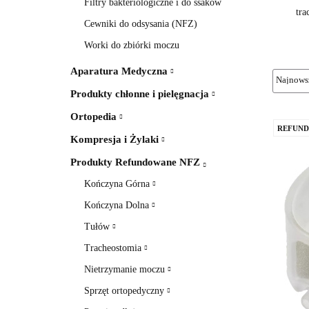
Filtry bakteriologiczne i do ssaków
tra
Cewniki do odsysania (NFZ)
Worki do zbiórki moczu
Aparatura Medyczna
Produkty chłonne i pielęgnacja
Ortopedia
REFUND
Kompresja i Żylaki
Produkty Refundowane NFZ
Kończyna Górna
Kończyna Dolna
Tułów
Tracheostomia
Nietrzymanie moczu
Sprzęt ortopedyczny