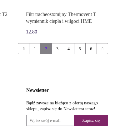
t T2 -
Filtr tracheostomijny Thermovent T -
E
wymiennik ciepła i wilgoci HME
12.80
1
2
3
4
5
6
Newsletter
Bądź zawsze na bieżąco z ofertą naszego
sklepu, zapisz się do Newslettera teraz!