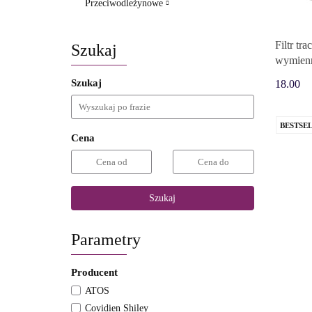
Przeciwodleżynowe
Filtr tr
Szukaj
wymienn
Szukaj
18.00
BESTSE
Cena
Szukaj
Parametry
Producent
ATOS
Covidien Shiley