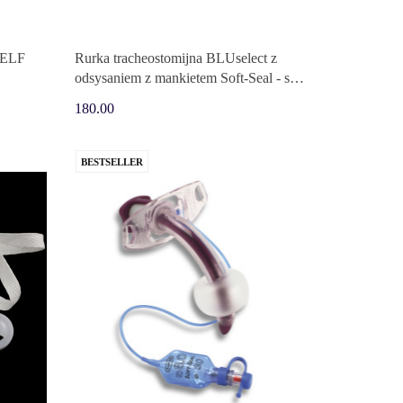
 PELF
Rurka tracheostomijna BLUselect z
odsysaniem z mankietem Soft-Seal - solo
(dawniej Blue Line Ultra)
180.00
BESTSELLER