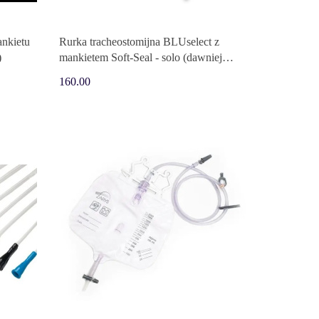
ankietu
Rurka tracheostomijna BLUselect z
)
mankietem Soft-Seal - solo (dawniej
Blue Line Ultra)
160.00