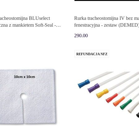
racheostomijna BLUselect
Rurka tracheostomijna IV bez m
czna z mankietem Soft-Seal -
fenestracyjna - zestaw (DEMED
wniej Blue Line Ultra)
290.00
REFUNDACJA NFZ