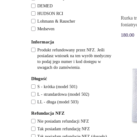
DEMED
HUDSON RCI
Rurka t
Lohmann & Rauscher
foniatry
Medseven
solo (da
180.00
Motopat
Informacja
Portex
Produkt refundowany przez NFZ. Jeśli
Shadong Zhenfu Medical Device Co. Ltd
posiadasz wniosek na ten wyrób medyczny
Sumi
to podaj jego numer i kod dostępu w
Teleflex
uwagach do zamówienia.
Zarys
Długość
S - krótka (model 501)
L - strandardowa (model 502)
LL - długa (model 503)
Refundacja NFZ
Nie posiadam refundacji NFZ
Tak posiadam refundację NFZ
Tak posiadam refundację NFZ (dorosły)