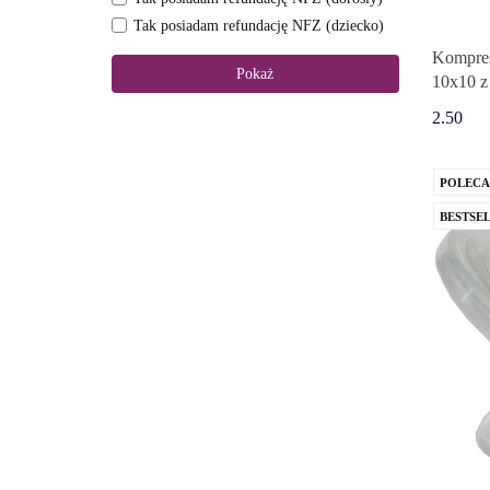
Tak posiadam refundację NFZ (dziecko)
Kompres
Pokaż
10x10 z
2.50
POLEC
BESTSE