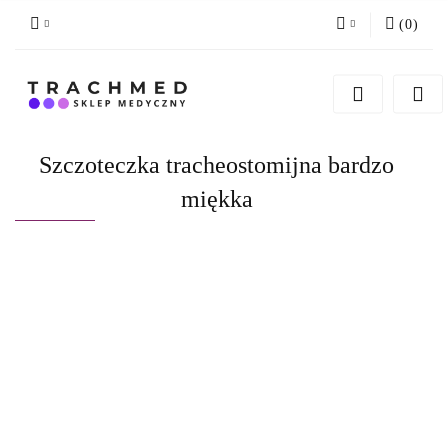
(
0
)
Zaloguj się
Zarejestruj się
Dodaj zgłoszenie
Szczoteczka tracheostomijna bardzo
Zgody cookies
miękka