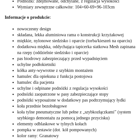
Podnóżki: zdejmowane, odchylane, z regulacja wysokości
Wymiary zewnętrzne całkowite: 104×60-69×96-103cm
Informacje o produkcie:
nowoczesny design
składana, lekka aluminiowa rama o konstrukcji krzyżakowej
miękkie, nylonowe siedzisko i oparcie (torba/kieszeń na oparciu)
dodatkowa miękka, oddychająca tapicerka siatkowa Mesh zapinana
na rzepy (oddzielnie siedzisko i oparcie)
pas biodrowy zabezpieczający przed wypadnięciem
uchylne podłokietniki
kółka anty-wywrotne z szybkim montażem
hamulec dla opiekuna z funkcja postojowa
hamulec dla pacjenta
uchylne i odpinane podnóżki z regulacja wysokości
podnóżki zaopatrzone w pasy zabezpieczające stopy
podnóżki wyposażone w dodatkowy pas podtrzymujący łydki
koła przednie bezobsługowe
koła tylne pneumatyczne lub pełne z „szybkozłączkami” (system
szybkiego demontażu za pomocą jednego przycisku)
elementy odblaskowe w tylnych kołach
pompka w zestawie (dot. kół pompowanych)
kolor ramy: Granatowy