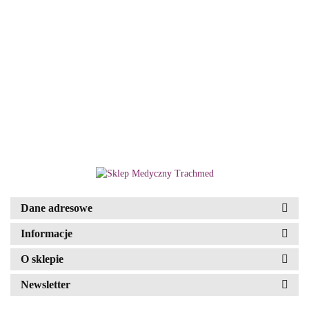
Aparat CPAP Resmed AirSense10
Elite - zestaw (nawilżacz i
podgrzewana rura)
2850.00
DEMED
Dane adresowe
Informacje
O sklepie
Newsletter