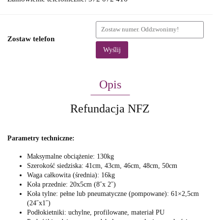
Zostaw telefon
Wyślij
Opis
Refundacja NFZ
Parametry techniczne:
Maksymalne obciążenie: 130kg
Szerokość siedziska: 41cm, 43cm, 46cm, 48cm, 50cm
Waga całkowita (średnia): 16kg
Koła przednie: 20x5cm (8˝x 2˝)
Koła tylne: pełne lub pneumatyczne (pompowane): 61×2,5cm
(24˝x1˝)
Podłokietniki: uchylne, profilowane, materiał PU