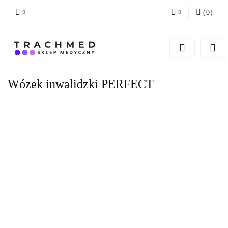
(
0
)
Zaloguj się
Zarejestruj się
Dodaj zgłoszenie
Wózek inwalidzki PERFECT
Zgody cookies