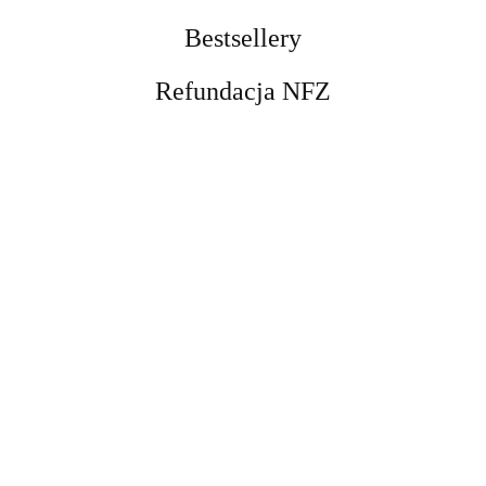
Bestsellery
Refundacja NFZ
Opaska do rurek
tracheostomijnych dla
dzieci, biała Sumi
29.00